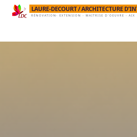
LAURE-DECOURT / ARCHITECTURE D'I
RÉNOVATION- EXTENSION - MAITRISE D'OEUVRE - AIX 